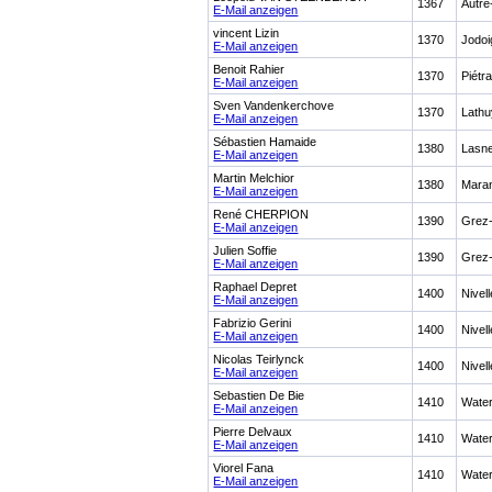
1367
Autre
E-Mail anzeigen
vincent Lizin
1370
Jodoi
E-Mail anzeigen
Benoit Rahier
1370
Piétra
E-Mail anzeigen
Sven Vandenkerchove
1370
Lathu
E-Mail anzeigen
Sébastien Hamaide
1380
Lasn
E-Mail anzeigen
Martin Melchior
1380
Mara
E-Mail anzeigen
René CHERPION
1390
Grez
E-Mail anzeigen
Julien Soffie
1390
Grez
E-Mail anzeigen
Raphael Depret
1400
Nivel
E-Mail anzeigen
Fabrizio Gerini
1400
Nivel
E-Mail anzeigen
Nicolas Teirlynck
1400
Nivel
E-Mail anzeigen
Sebastien De Bie
1410
Water
E-Mail anzeigen
Pierre Delvaux
1410
Water
E-Mail anzeigen
Viorel Fana
1410
Water
E-Mail anzeigen