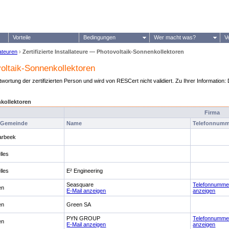
Vorteile
Bedingungen
Wer macht was?
V
lateuren
›
Zertifizierte Installateure — Photovoltaik-Sonnenkollektoren
ovoltaik-Sonnenkollektoren
ntwortung der zertifizierten Person und wird von RESCert nicht validiert. Zu Ihrer Information: 
.
nkollektoren
Firma
Gemeinde
Name
Telefonnumm
arbeek
lles
lles
E² Engineering
Seasquare
Telefonnumme
en
E-Mail anzeigen
anzeigen
en
Green SA
PYN GROUP
Telefonnumme
en
E-Mail anzeigen
anzeigen