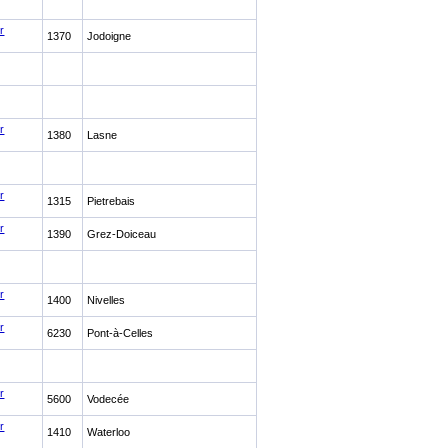
r
1370
Jodoigne
r
1380
Lasne
r
1315
Pietrebais
r
1390
Grez-Doiceau
r
1400
Nivelles
r
6230
Pont-à-Celles
r
5600
Vodecée
r
1410
Waterloo