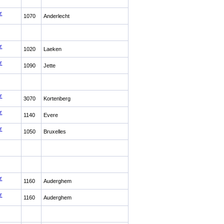
r
1070
Anderlecht
r
1020
Laeken
r
1090
Jette
r
3070
Kortenberg
r
1140
Evere
r
1050
Bruxelles
r
1160
Auderghem
r
1160
Auderghem