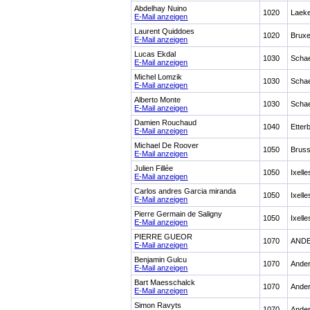
Abdelhay Nuino
1020
Laek
E-Mail anzeigen
Laurent Quiddoes
1020
Bruxe
E-Mail anzeigen
Lucas Ekdal
1030
Scha
E-Mail anzeigen
Michel Lomzik
1030
Scha
E-Mail anzeigen
Alberto Monte
1030
Scha
E-Mail anzeigen
Damien Rouchaud
1040
Etter
E-Mail anzeigen
Michael De Roover
1050
Bruss
E-Mail anzeigen
Julien Fillée
1050
Ixelle
E-Mail anzeigen
Carlos andres Garcia miranda
1050
Ixelle
E-Mail anzeigen
Pierre Germain de Saligny
1050
Ixelle
E-Mail anzeigen
PIERRE GUEOR
1070
AND
E-Mail anzeigen
Benjamin Gulcu
1070
Ander
E-Mail anzeigen
Bart Maesschalck
1070
Ander
E-Mail anzeigen
Simon Ravyts
1070
Ander