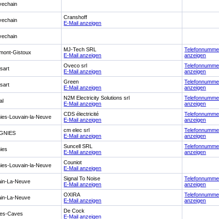
vechain
Cranshoff
vechain
E-Mail anzeigen
vechain
MJ-Tech SRL
Telefonnumme
mont-Gistoux
E-Mail anzeigen
anzeigen
Oveco srl
Telefonnumme
sart
E-Mail anzeigen
anzeigen
Green
Telefonnumme
sart
E-Mail anzeigen
anzeigen
N2M Electricity Solutions srl
Telefonnumme
al
E-Mail anzeigen
anzeigen
CDS électricité
Telefonnumme
nies-Louvain-la-Neuve
E-Mail anzeigen
anzeigen
cm elec srl
Telefonnumme
GNIES
E-Mail anzeigen
anzeigen
Suncell SRL
Telefonnumme
nies
E-Mail anzeigen
anzeigen
Couniot
nies-Louvain-la-Neuve
E-Mail anzeigen
Signal To Noise
Telefonnumme
ain-La-Neuve
E-Mail anzeigen
anzeigen
OXIRA
Telefonnumme
ain-La-Neuve
E-Mail anzeigen
anzeigen
De Cock
les-Caves
E-Mail anzeigen