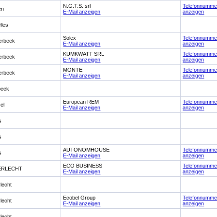
N.G.T.S. srl
Telefonnumme
en
E-Mail anzeigen
anzeigen
lles
Solex
Telefonnumme
erbeek
E-Mail anzeigen
anzeigen
KUMKWATT SRL
Telefonnumme
erbeek
E-Mail anzeigen
anzeigen
MONTE
Telefonnumme
erbeek
E-Mail anzeigen
anzeigen
beek
European REM
Telefonnumme
el
E-Mail anzeigen
anzeigen
s
s
AUTONOMHOUSE
Telefonnumme
s
E-Mail anzeigen
anzeigen
ECO BUSINESS
Telefonnumme
ERLECHT
E-Mail anzeigen
anzeigen
lecht
Ecobel Group
Telefonnumme
lecht
E-Mail anzeigen
anzeigen
lecht