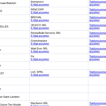
thomaseco
Telefonnumme
mael-Boitsfort
E-Mail anzeigen
anzeigen
RENCORP
Telefonnumme
LE
E-Mail anzeigen
anzeigen
BRIOVAL
Telefonnumme
l
E-Mail anzeigen
anzeigen
JELECO SRL
Telefonnumme
XELLES
E-Mail anzeigen
anzeigen
RenewBuild Services SRL
Telefonnumme
e
E-Mail anzeigen
anzeigen
GreenImpulse
Telefonnumme
e
E-Mail anzeigen
anzeigen
Watt Ever SRL
Telefonnumme
t
E-Mail anzeigen
anzeigen
Fix
Telefonnumme
E-Mail anzeigen
anzeigen
t
LUC SPRL
Telefonnumme
EST
E-Mail anzeigen
anzeigen
t
e-Saint-Lambert
Electherm SRL
Telefonnumme
t-Josse-Ten-Noode