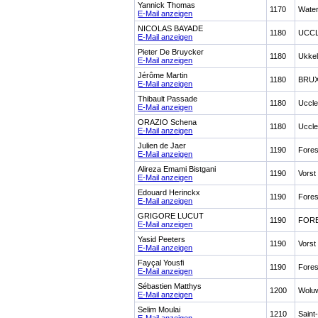
Yannick Thomas
1170
Water
E-Mail anzeigen
NICOLAS BAYADE
1180
UCC
E-Mail anzeigen
Pieter De Bruycker
1180
Ukke
E-Mail anzeigen
Jérôme Martin
1180
BRU
E-Mail anzeigen
Thibault Passade
1180
Uccl
E-Mail anzeigen
ORAZIO Schena
1180
Uccl
E-Mail anzeigen
Julien de Jaer
1190
Fores
E-Mail anzeigen
Alireza Emami Bistgani
1190
Vorst
E-Mail anzeigen
Edouard Herinckx
1190
Fores
E-Mail anzeigen
GRIGORE LUCUT
1190
FOR
E-Mail anzeigen
Yasid Peeters
1190
Vorst
E-Mail anzeigen
Fayçal Yousfi
1190
Fores
E-Mail anzeigen
Sébastien Matthys
1200
Woluw
E-Mail anzeigen
Selim Moulai
1210
Sain