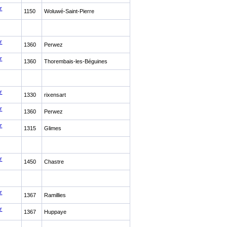
r
1150
Woluwé-Saint-Pierre
r
1360
Perwez
r
1360
Thorembais-les-Béguines
r
1330
rixensart
r
1360
Perwez
r
1315
Glimes
r
1450
Chastre
r
1367
Ramillies
r
1367
Huppaye