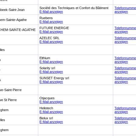
Société des Techniques et Confort du Bâtiment
Telefonnumme
beek-Saint-Jean
E-Mail anzeigen
anzeigen
Ruebens
hem-Sainte-Agathe
E-Mail anzeigen
FUTURE ENERGIE
Telefonnumme
CHEM-SAINTE-AGATHE
E-Mail anzeigen
anzeigen
AZELEC SRL
Telefonnumme
E-Mail anzeigen
anzeigen
lles
Elthium
Telefonnumme
n
E-Mail anzeigen
anzeigen
Solarity srl
Telefonnumme
e
E-Mail anzeigen
anzeigen
SUNSET Energy srl
Telefonnumme
s
E-Mail anzeigen
anzeigen
e-Saint-Pierre
Otjacques
e St Pierre
E-Mail anzeigen
Heliotech
Telefonnumme
rghem
E-Mail anzeigen
anzeigen
Biolux srl
Telefonnumme
lles
E-Mail anzeigen
anzeigen
rghem