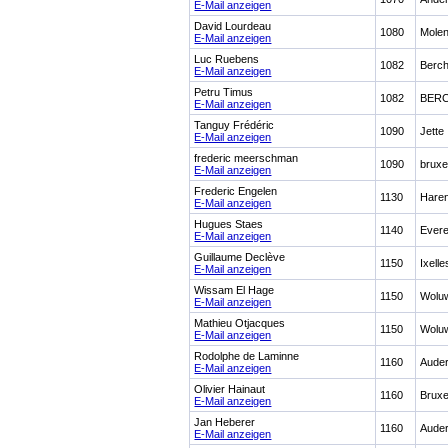
E-Mail anzeigen
David Lourdeau
1080
Molen
E-Mail anzeigen
Luc Ruebens
1082
Berc
E-Mail anzeigen
Petru Timus
1082
BER
E-Mail anzeigen
Tanguy Frédéric
1090
Jette
E-Mail anzeigen
frederic meerschman
1090
bruxe
E-Mail anzeigen
Frederic Engelen
1130
Hare
E-Mail anzeigen
Hugues Staes
1140
Ever
E-Mail anzeigen
Guillaume Declève
1150
Ixelle
E-Mail anzeigen
Wissam El Hage
1150
Woluw
E-Mail anzeigen
Mathieu Otjacques
1150
Woluw
E-Mail anzeigen
Rodolphe de Laminne
1160
Aude
E-Mail anzeigen
Olivier Hainaut
1160
Bruxe
E-Mail anzeigen
Jan Heberer
1160
Aude
E-Mail anzeigen