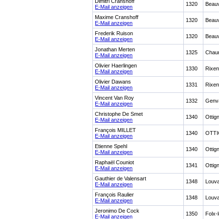
Dimitri Cranshoff
1320
Beau
E-Mail anzeigen
Maxime Cranshoff
1320
Beau
E-Mail anzeigen
Frederik Ruison
1320
Beau
E-Mail anzeigen
Jonathan Merten
1325
Chau
E-Mail anzeigen
Olivier Haerlingen
1330
Rixen
E-Mail anzeigen
Olivier Dawans
1331
Rixen
E-Mail anzeigen
Vincent Van Roy
1332
Genv
E-Mail anzeigen
Christophe De Smet
1340
Ottig
E-Mail anzeigen
François MILLET
1340
OTTI
E-Mail anzeigen
Etienne Spehl
1340
Ottig
E-Mail anzeigen
Raphaël Couniot
1341
Ottig
E-Mail anzeigen
Gauthier de Valensart
1348
Louv
E-Mail anzeigen
François Raulier
1348
Louv
E-Mail anzeigen
Jeronimo De Cock
1350
Folx-
E-Mail anzeigen