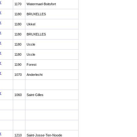
r
1170
Watermael-Boitsfort
r
1180
BRUXELLES
r
1180
Ukkel
r
1180
BRUXELLES
r
1180
Uccle
r
1180
Uccle
r
1190
Forest
r
1070
Anderlecht
r
1060
Saint-Gilles
r
1210
Saint-Josse-Ten-Noode