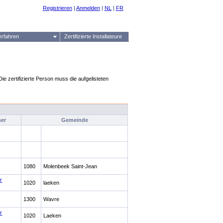
Registrieren
|
Anmelden
|
NL
|
FR
erfahren
Zertifizierte Installateure
Die zertifizierte Person muss die aufgelisteten
er
Gemeinde
1080
Molenbeek Saint-Jean
r
1020
laeken
1300
Wavre
r
1020
Laeken