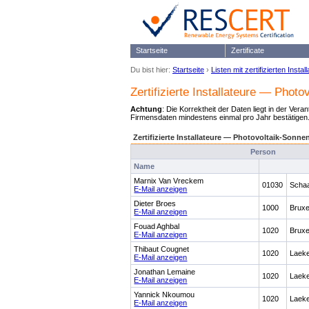
Startseite
Zertificate
Du bist hier:
Startseite
›
Listen mit zertifizierten Instal
Zertifizierte Installateure — Phot
Achtung
: Die Korrektheit der Daten liegt in der Vera
Firmensdaten mindestens einmal pro Jahr bestätigen
Zertifizierte Installateure — Photovoltaik-Sonne
Person
Name
Marnix Van Vreckem
01030
Scha
E-Mail anzeigen
Dieter Broes
1000
Bruxe
E-Mail anzeigen
Fouad Aghbal
1020
Bruxe
E-Mail anzeigen
Thibaut Cougnet
1020
Laek
E-Mail anzeigen
Jonathan Lemaine
1020
Laek
E-Mail anzeigen
Yannick Nkoumou
1020
Laek
E-Mail anzeigen