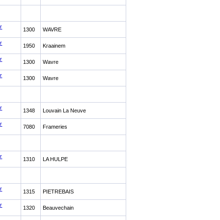
r
1300
WAVRE
r
1950
Kraainem
r
1300
Wavre
r
1300
Wavre
r
1348
Louvain La Neuve
r
7080
Frameries
r
1310
LA HULPE
r
1315
PIETREBAIS
r
1320
Beauvechain