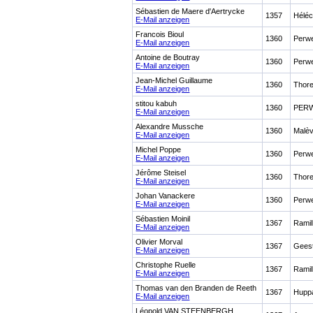
Sébastien de Maere d'Aertrycke
1357
Héléc
E-Mail anzeigen
Francois Bioul
1360
Perw
E-Mail anzeigen
Antoine de Boutray
1360
Perw
E-Mail anzeigen
Jean-Michel Guillaume
1360
Thore
E-Mail anzeigen
stitou kabuh
1360
PER
E-Mail anzeigen
Alexandre Mussche
1360
Malèv
E-Mail anzeigen
Michel Poppe
1360
Perw
E-Mail anzeigen
Jérôme Steisel
1360
Thore
E-Mail anzeigen
Johan Vanackere
1360
Perw
E-Mail anzeigen
Sébastien Moinil
1367
Ramil
E-Mail anzeigen
Olivier Morval
1367
Gees
E-Mail anzeigen
Christophe Ruelle
1367
Ramil
E-Mail anzeigen
Thomas van den Branden de Reeth
1367
Hupp
E-Mail anzeigen
Léopold VAN STEENBERGH