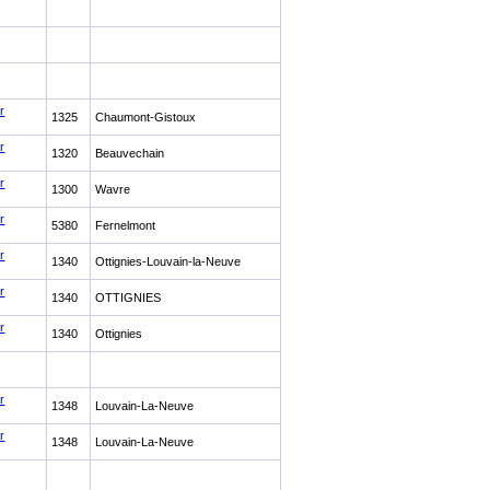
r
1325
Chaumont-Gistoux
r
1320
Beauvechain
r
1300
Wavre
r
5380
Fernelmont
r
1340
Ottignies-Louvain-la-Neuve
r
1340
OTTIGNIES
r
1340
Ottignies
r
1348
Louvain-La-Neuve
r
1348
Louvain-La-Neuve