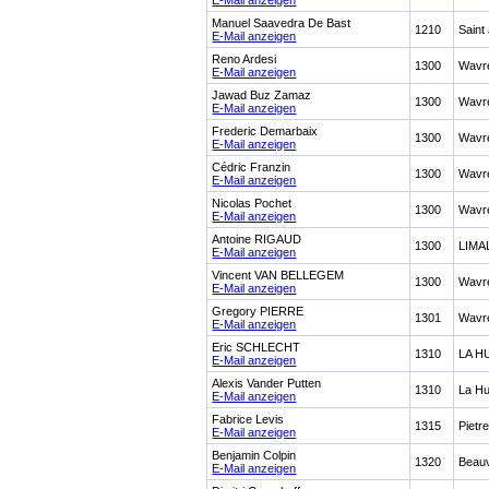
E-Mail anzeigen
Manuel Saavedra De Bast
1210
Saint
E-Mail anzeigen
Reno Ardesi
1300
Wavr
E-Mail anzeigen
Jawad Buz Zamaz
1300
Wavr
E-Mail anzeigen
Frederic Demarbaix
1300
Wavr
E-Mail anzeigen
Cédric Franzin
1300
Wavr
E-Mail anzeigen
Nicolas Pochet
1300
Wavr
E-Mail anzeigen
Antoine RIGAUD
1300
LIMA
E-Mail anzeigen
Vincent VAN BELLEGEM
1300
Wavr
E-Mail anzeigen
Gregory PIERRE
1301
Wavr
E-Mail anzeigen
Eric SCHLECHT
1310
LA H
E-Mail anzeigen
Alexis Vander Putten
1310
La Hu
E-Mail anzeigen
Fabrice Levis
1315
Pietr
E-Mail anzeigen
Benjamin Colpin
1320
Beau
E-Mail anzeigen