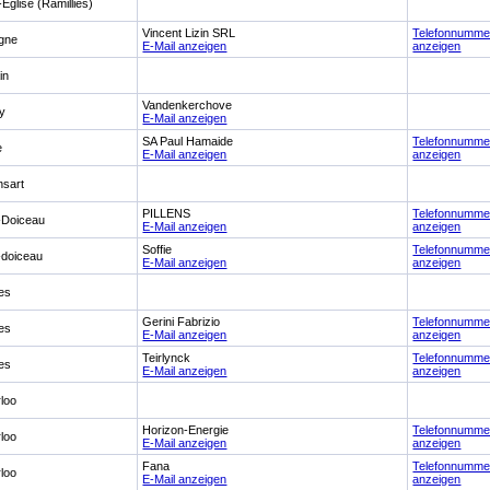
-Eglise (Ramillies)
Vincent Lizin SRL
Telefonnumme
gne
E-Mail anzeigen
anzeigen
in
Vandenkerchove
y
E-Mail anzeigen
SA Paul Hamaide
Telefonnumme
e
E-Mail anzeigen
anzeigen
nsart
PILLENS
Telefonnumme
-Doiceau
E-Mail anzeigen
anzeigen
Soffie
Telefonnumme
-doiceau
E-Mail anzeigen
anzeigen
les
Gerini Fabrizio
Telefonnumme
les
E-Mail anzeigen
anzeigen
Teirlynck
Telefonnumme
les
E-Mail anzeigen
anzeigen
loo
Horizon-Energie
Telefonnumme
loo
E-Mail anzeigen
anzeigen
Fana
Telefonnumme
loo
E-Mail anzeigen
anzeigen