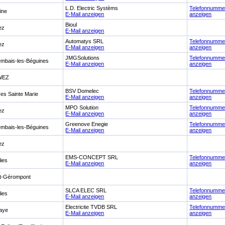
L.D. Electric Systèms
Telefonnumme
ine
E-Mail anzeigen
anzeigen
Bioul
ez
E-Mail anzeigen
Automatys SRL
Telefonnumme
ez
E-Mail anzeigen
anzeigen
JMGSolutions
Telefonnumme
mbais-les-Béguines
E-Mail anzeigen
anzeigen
WEZ
BSV Domelec
Telefonnumme
es Sainte Marie
E-Mail anzeigen
anzeigen
MPO Solution
Telefonnumme
ez
E-Mail anzeigen
anzeigen
Greenove Enegie
Telefonnumme
mbais-les-Béguines
E-Mail anzeigen
anzeigen
ez
EMS-CONCEPT SRL
Telefonnumme
lies
E-Mail anzeigen
anzeigen
t-Gérompont
SLCA ELEC SRL
Telefonnumme
lies
E-Mail anzeigen
anzeigen
Electricite TVDB SRL
Telefonnumme
aye
E-Mail anzeigen
anzeigen