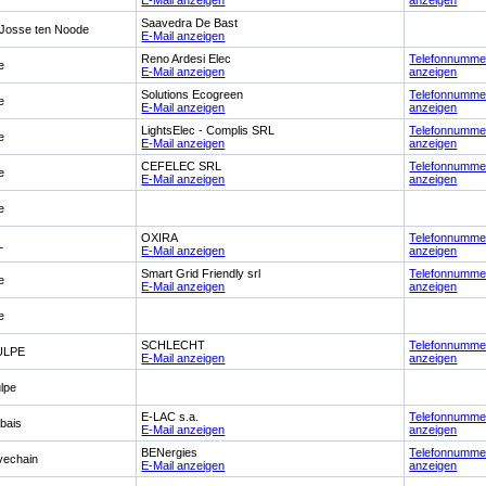
E-Mail anzeigen
anzeigen
Saavedra De Bast
 Josse ten Noode
E-Mail anzeigen
Reno Ardesi Elec
Telefonnumme
e
E-Mail anzeigen
anzeigen
Solutions Ecogreen
Telefonnumme
e
E-Mail anzeigen
anzeigen
LightsElec - Complis SRL
Telefonnumme
e
E-Mail anzeigen
anzeigen
CEFELEC SRL
Telefonnumme
e
E-Mail anzeigen
anzeigen
e
OXIRA
Telefonnumme
L
E-Mail anzeigen
anzeigen
Smart Grid Friendly srl
Telefonnumme
e
E-Mail anzeigen
anzeigen
e
SCHLECHT
Telefonnumme
ULPE
E-Mail anzeigen
anzeigen
lpe
E-LAC s.a.
Telefonnumme
ebais
E-Mail anzeigen
anzeigen
BENergies
Telefonnumme
vechain
E-Mail anzeigen
anzeigen