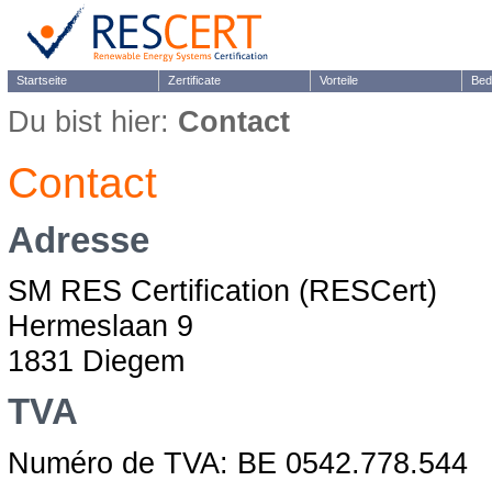
Startseite
Zertificate
Vorteile
Bed
Du bist hier:
Contact
Contact
Adresse
SM RES Certification (RESCert)
Hermeslaan 9
1831 Diegem
TVA
Numéro de TVA: BE 0542.778.544