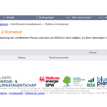
Vorteile
Bedingungen
Wer macht was?
V
lateuren
›
Zertifizierte Installateure — Poêles à biomasse
es à biomasse
ntwortung der zertifizierten Person und wird von RESCert nicht validiert. Zu Ihrer Information: 
.
Firma
Name
Telefonnummer
e Energien wird von RESCert im Auftrag der Flämischen Region, der Wallonischen Region und der Region Brü
Zusammenschluss von BCCA und Blue Planet Academy & Consulting.
ditions
|
Confidentialité
|
Politique de cookies
| © 2026 RESCert - Hermeslaan 9, 1831 Diegem | TVA: BE 05