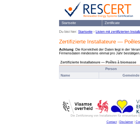
Startseite
Zertificate
Du bist hier:
Startseite
›
Listen mit zertifizierten Instal
Zertifizierte Installateure — Poêl
Achtung
: Die Korrektheit der Daten liegt in der Vera
Firmensdaten mindestens einmal pro Jahr bestätigen
Zertifizierte Installateure — Poêles à biomasse
Person
Name
Gemeinde
Die Zertifizierung von Installateuren für erneuerbar
Contact
|
Disclaimer
|
Con