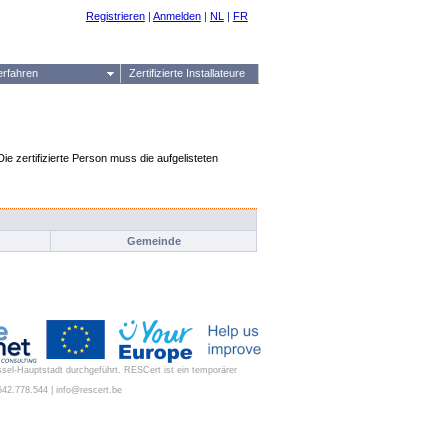
Registrieren
|
Anmelden
|
NL
|
FR
erfahren
Zertifizierte Installateure
Die zertifizierte Person muss die aufgelisteten
Gemeinde
ssel-Hauptstadt durchgeführt. RESCert ist ein temporärer
42.778.544 | info@rescert.be