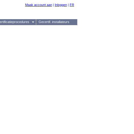
Maak account aan
|
Inloggen
|
FR
ertificatieprocedures
Gecertif. installateurs