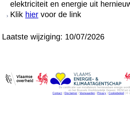
elektriciteit en energie uit herni
Klik
hier
voor de link
Laatste wijziging: 10/07/2026
De certificatie van installateurs hernieuwbare energie w
en het Brussels Hoofdstedelijk Gewest. RESCert is
Contact
|
Disclaimer
|
Voorwaarden
|
Privacy
|
Cookiebeleid
| © 